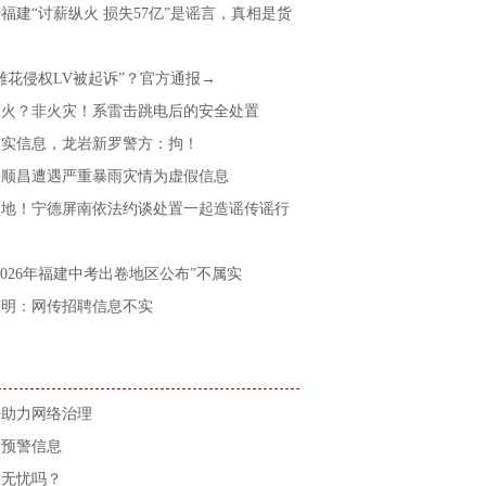
福建“讨薪纵火 损失57亿”是谣言，真相是货
雕花侵权LV被起诉”？官方通报→
起火？非火灾！系雷击跳电后的安全处置
不实信息，龙岩新罗警方：拘！
平顺昌遭遇严重暴雨灾情为虚假信息
之地！宁德屏南依法约谈处置一起造谣传谣行
2026年福建中考出卷地区公布”不属实
声明：网传招聘信息不实
好助力网络治理
考预警信息
放无忧吗？