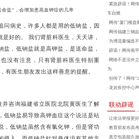
·
紧急辟谣！网传
送命盐”，会增加患高血钾症的几率
车自燃
·
网传“厦门楼盘
追问病史，许多人都是用的低钠盐，因
·
网传福建三钢
就是好的。 我们肾脏科医生，天天讲，
·
为博流量编造
钠盐，低钠盐就是高钾盐，是送命盐，
·
辟谣！网传南
者也没有注意，只有肾脏科医生特别重
·
网络不是法外
为
称，有医生朋友发出这样善意的提醒。
·
别传了！网传“
·
龙岩疾控中心
查并咨询福建省立医院北院黄医生了解
联动辟谣
，低钠盐易导致高钾血症这个说法是站
·
让依法举报更
说，低钠盐虽然含有氯化钾，但是肾功
·
教育部发布高
·
真空包装能久
的摄入。而低钠盐针对身体没有其他方