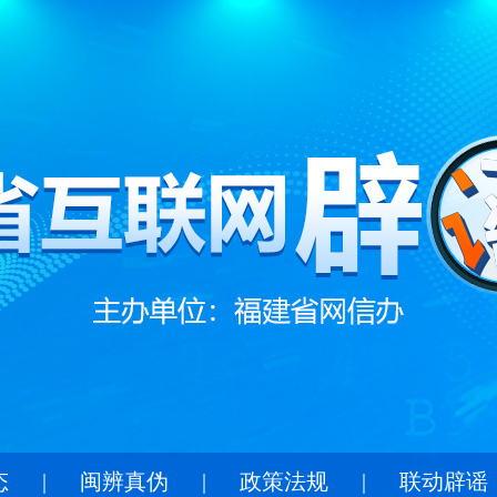
态
|
闽辨真伪
|
政策法规
|
联动辟谣