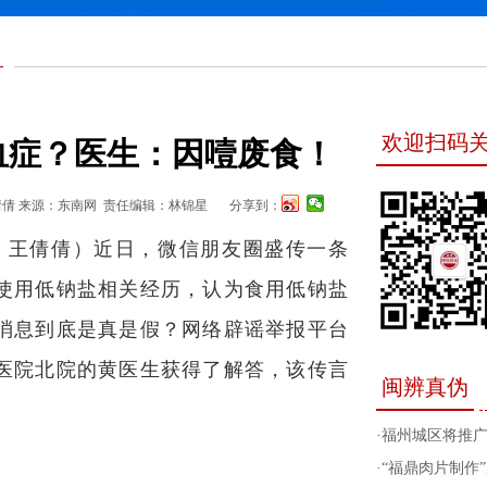
欢迎扫码
血症？医生：因噎废食！
倩倩
来源：东南网
责任编辑：林锦星
分享到：
者 王倩倩）近日，微信朋友圈盛传一条
使用低钠盐相关经历，认为食用低钠盐
消息到底是真是假？网络辟谣举报平台
医院北院的黄医生获得了解答，该传言
闽辨真伪
。
·
福州城区将推
·
“福鼎肉片制作