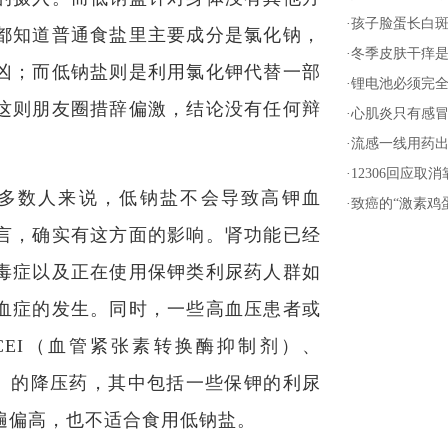
·
孩子脸蛋长白
都知道普通食盐里主要成分是氯化钠，
·
冬季皮肤干痒是
凶；而低钠盐则是利用氯化钾代替一部
·
锂电池必须完全
这则朋友圈措辞偏激，结论没有任何辩
·
心肌炎只有感
·
流感一线用药
·
12306回应取
多数人来说，低钠盐不会导致高钾血
·
致癌的“激素鸡
言，确实有这方面的影响。肾功能已经
毒症以及正在使用保钾类利尿药人群如
血症的发生。同时，一些高血压患者或
CEI（血管紧张素转换酶抑制剂）、
剂）的降压药，其中包括一些保钾的利尿
遍偏高，也不适合食用低钠盐。