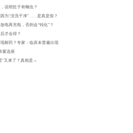
斑，说明肚子有蛔虫？
因为“没洗干净”……是真是假？
放电再充电，否则会“钝化”？
冒后才会得？
出现耐药？专家：临床未普遍出现
消靠窗选座
蛋”又来了？真相是→