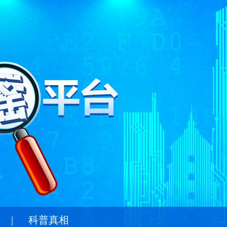
|
科普真相