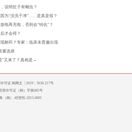
斑，说明肚子有蛔虫？
因为“没洗干净”……是真是假？
放电再充电，否则会“钝化”？
冒后才会得？
出现耐药？专家：临床未普遍出现
消靠窗选座
蛋”又来了？真相是→
许可证 闽网文〔2019〕3630-217号
经营许可证（闽）字第085号
）-经营性-2015-0001