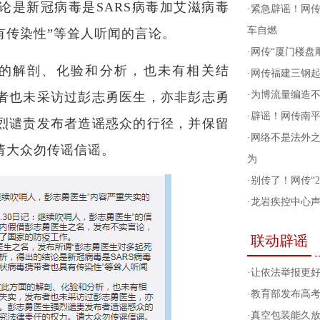
论是新冠病毒是SARS病毒加艾滋病毒
·
紧急辟谣！网传
车自燃
有传染性”等耸人听闻的言论。
·
网传“厦门楼盘
的解剖、化验和分析，也未有相关结
·
网传福建三钢
·
为博流量编造
者也未采访过彭志勇医生，亦非彭志勇
·
辟谣！网传南
烈谴责发布者造谣惑众的行径，并保留
·
网络不是法外
请大众勿传谣信谣。
为
·
别传了！网传“
·
龙岩疾控中心
联动辟谣
·
让依法举报更
·
教育部发布高
·
真空包装能久