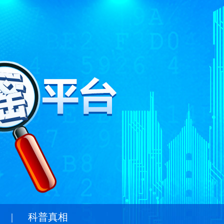
|
科普真相