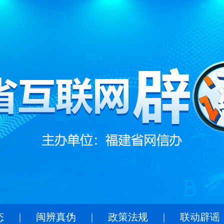
态
|
闽辨真伪
|
政策法规
|
联动辟谣