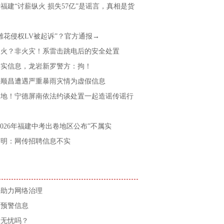
福建“讨薪纵火 损失57亿”是谣言，真相是货
雕花侵权LV被起诉”？官方通报→
起火？非火灾！系雷击跳电后的安全处置
不实信息，龙岩新罗警方：拘！
平顺昌遭遇严重暴雨灾情为虚假信息
之地！宁德屏南依法约谈处置一起造谣传谣行
2026年福建中考出卷地区公布”不属实
声明：网传招聘信息不实
好助力网络治理
考预警信息
放无忧吗？