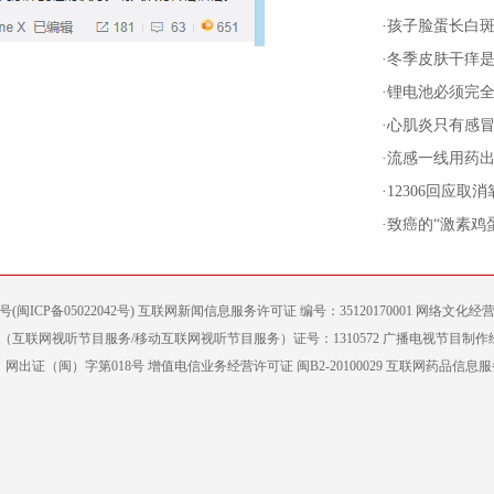
·
孩子脸蛋长白
·
冬季皮肤干痒是
·
锂电池必须完全
·
心肌炎只有感
·
流感一线用药
·
12306回应取
·
致癌的“激素鸡
案号(闽ICP备05022042号) 互联网新闻信息服务许可证 编号：35120170001 网络文化经营
互联网视听节目服务/移动互联网视听节目服务）证号：1310572 广播电视节目制作
出证（闽）字第018号 增值电信业务经营许可证 闽B2-20100029 互联网药品信息服务（闽