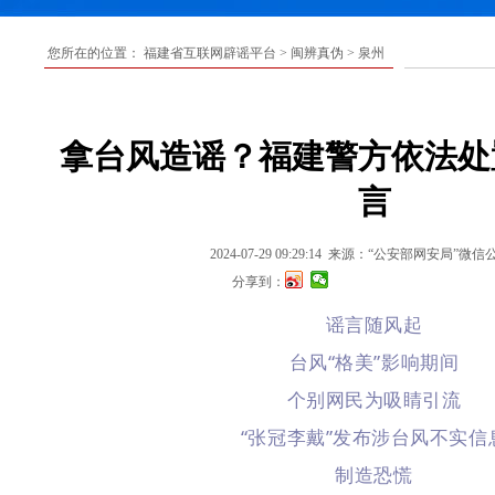
您所在的位置：
福建省互联网辟谣平台
>
闽辨真伪
>
泉州
拿台风造谣？福建警方依法处
言
2024-07-29 09:29:14
来源：“公安部网安局”微信
分享到：
谣言随风起
台风“格美”影响期间
个别网民为吸睛引流
“张冠李戴”发布涉台风不实信
制造恐慌