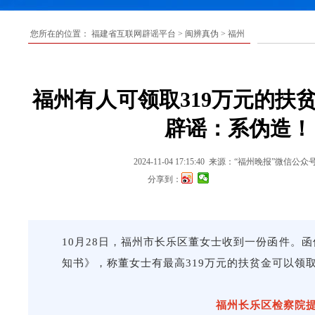
您所在的位置：
福建省互联网辟谣平台
>
闽辨真伪
>
福州
福州有人可领取319万元的扶
辟谣：系伪造！
2024-11-04 17:15:40
来源：“福州晚报”微信公众
分享到：
10月28日，福州市长乐区董女士收到一份函件。
知书
》
，称董女士有最高319万元的扶贫金可以领
福州长乐区检察院