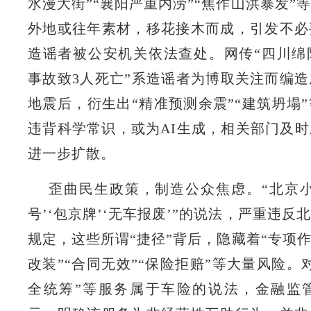
水漫大街”“襄阳严重内涝”“焦作山洪暴发”
外地或往年素材，移花接木而成，引发不必
造谣者被公安机关依法查处。网传“四川绵
事故致3人死亡”系造谣者为博取关注而编
地震后，衍生出“精准预测余震”“建筑坍塌
违背科学常识，或为AI生成，相关部门及
进一步扩散。
歪曲民生政策，制造公众焦虑。“北京小
号’‘包京牌’‘无车报废’”的说法，严重违
规定，这些所谓“捷径”背后，隐藏着“专项作
改装”“合同无效”“保险拒赔”等大量风险。
全统筹”等服务属于车险的说法，金融监