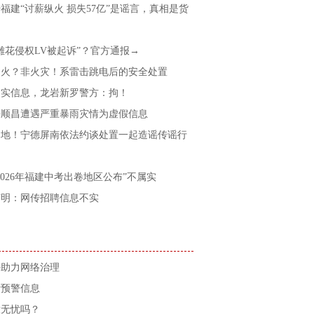
福建“讨薪纵火 损失57亿”是谣言，真相是货
雕花侵权LV被起诉”？官方通报→
起火？非火灾！系雷击跳电后的安全处置
不实信息，龙岩新罗警方：拘！
平顺昌遭遇严重暴雨灾情为虚假信息
之地！宁德屏南依法约谈处置一起造谣传谣行
2026年福建中考出卷地区公布”不属实
声明：网传招聘信息不实
好助力网络治理
考预警信息
放无忧吗？