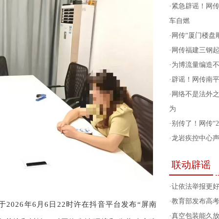
·
紧急辟谣！网传
车自燃
·
网传“厦门楼盘
·
网传福建三钢
·
为博流量编造
·
辟谣！网传南
·
网络不是法外
为
·
别传了！网传“
·
龙岩疾控中心
联动辟谣
·
让依法举报更
·
教育部发布高
2026年6月6日22时许在抖音平台发布“屏南
·
真空包装能久