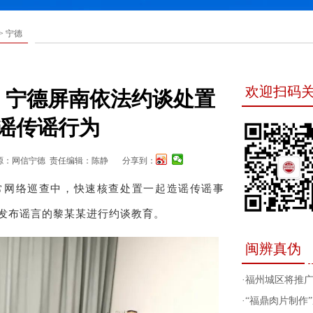
>
宁德
欢迎扫码
！宁德屏南依法约谈处置
谣传谣行为
源：网信宁德
责任编辑：陈静
分享到：
常网络巡查中，快速核查处置一起造谣传谣事
发布谣言的黎某某进行约谈教育。
闽辨真伪
·
福州城区将推
·
“福鼎肉片制作