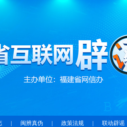
态
|
闽辨真伪
|
政策法规
|
联动辟谣