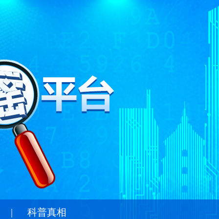
|
科普真相