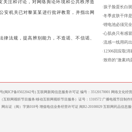
友关注和讨论，对网络舆论环境和公共秩序造
·
孩子脸蛋长白
公安机关已对黎某某进行批评教育，并指出网
·
冬季皮肤干痒是
·
锂电池必须完全
·
心肌炎只有感
法律法规，提高辨别能力，不造谣、不信谣、
·
流感一线用药
·
12306回应取
·
致癌的“激素鸡
案号(闽ICP备05022042号) 互联网新闻信息服务许可证 编号：35120170001 网络文化经营
互联网视听节目服务/移动互联网视听节目服务）证号：1310572 广播电视节目制作
出证（闽）字第018号 增值电信业务经营许可证 闽B2-20100029 互联网药品信息服务（闽