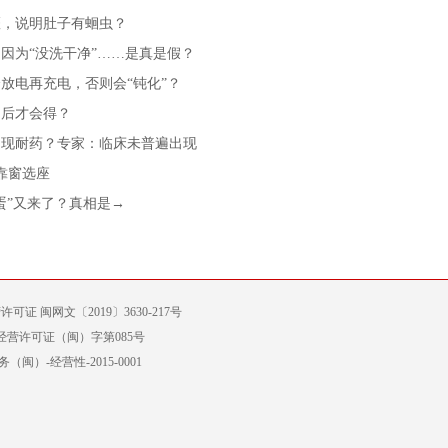
斑，说明肚子有蛔虫？
因为“没洗干净”……是真是假？
放电再充电，否则会“钝化”？
冒后才会得？
出现耐药？专家：临床未普遍出现
消靠窗选座
蛋”又来了？真相是→
许可证 闽网文〔2019〕3630-217号
经营许可证（闽）字第085号
）-经营性-2015-0001