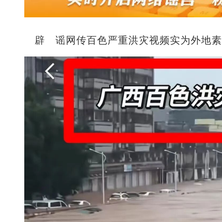
辟 谣网传百色严重洪灾视频实为外地素