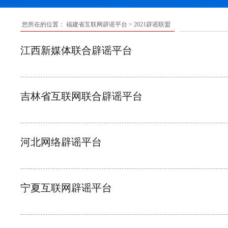
您所在的位置：
福建省互联网辟谣平台
>
2021辟谣联盟
江西新媒体联合辟谣平台
吉林省互联网联合辟谣平台
河北网络辟谣平台
宁夏互联网辟谣平台